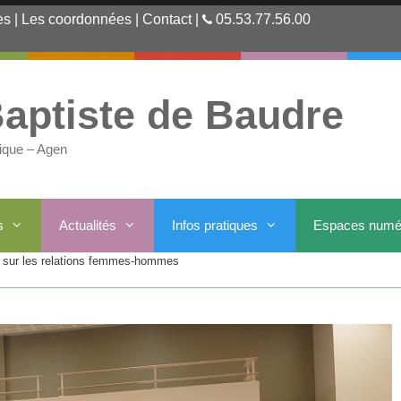
es
|
Les coordonnées
|
Contact
|
05.53.77.56.00
aptiste de Baudre
ique – Agen
s
Actualités
Infos pratiques
Espaces numé
e sur les relations femmes-hommes