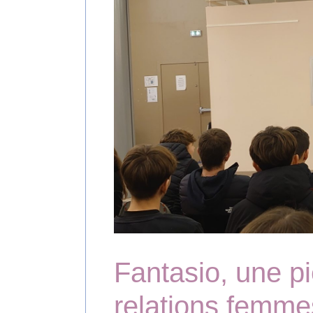
Fantasio, une pi
relations femm