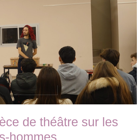
èce de théâtre sur les
es-hommes