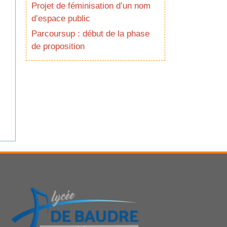
Projet de féminisation d’un nom
d’espace public
Parcoursup : début de la phase
de proposition