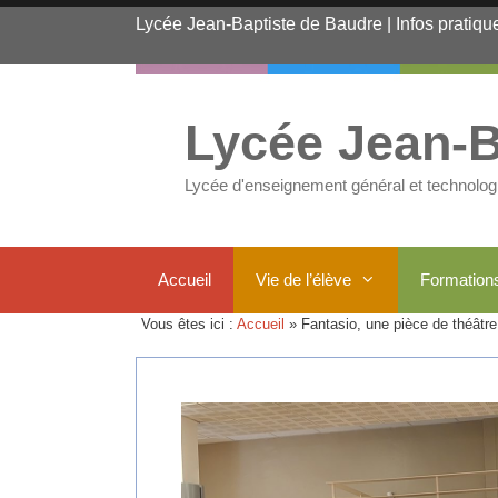
Aller
Lycée Jean-Baptiste de Baudre
|
Infos pratiqu
au
contenu
Lycée Jean-B
Lycée d'enseignement général et technolog
Accueil
Vie de l’élève
Formation
Vous êtes ici :
Accueil
»
Fantasio, une pièce de théâtr